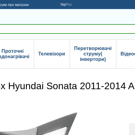
Укр
Рус
дгуки про магазин
Перетворювачі
Проточні
Телевізори
струму(
Відео
одонагрівачі
інвертори)
x Hyundai Sonata 2011-2014 A