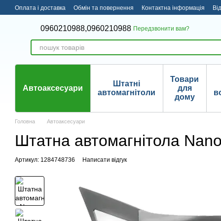
Перейти до основного контенту
Оплата і доставка
Обмін та повернення
Контактна інформація
Ві
0960210988,
0960210988
Передзвонити вам?
Товари
Штатні
Автоаксесуари
для
автомагнітоли
в
дому
Головна
Автоаксесуари
Штатна автомагнітола Nano
Артикул: 1284748736
Написати відгук