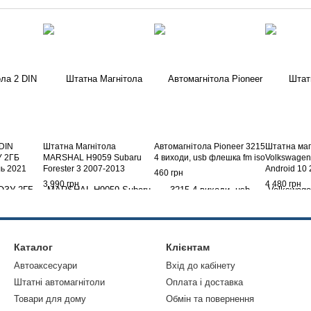
 DIN
Штатна Магнітола
Автомагнітола Pioneer 3215
Штатна маг
У 2ГБ
MARSHAL H9059 Subaru
4 виходи, usb флешка fm iso
Volkswage
ль 2021
Forester 3 2007-2013
Android 10
460 грн
ooth, Gps
3 990 грн
4 480 грн
Каталог
Клієнтам
Автоаксесуари
Вхід до кабінету
Штатні автомагнітоли
Оплата і доставка
Товари для дому
Обмін та повернення