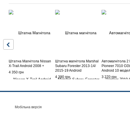
Штатна Магнітола Nissan
Штатна магнітола Marshal
Автомагнітола 2
X-Trail Android 2008 +
Subaru Forester 2013-14/
Pioneer 7010 ОЗ
2015-19 Android
Android 10 моде
4 350 грн
року Wi-Fi, Bluet
4 390 грн
3 270 грн
Мобільна версія