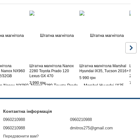
нітола
Штатна магнітола Nanox
Штатна магнітола Marshal
Штатн
n Nanox NX960
2280 Toyota Prado 120
Hyundai IX35, Tucson 2016+
Fores
 2/32GB
Lexus GX 470
2007-
5 990 грн
3 990 грн
7 290
Контактна інформація
0960210988
0960210988
0960210988
dmitros275@gmail.com
Передзвонити вам?