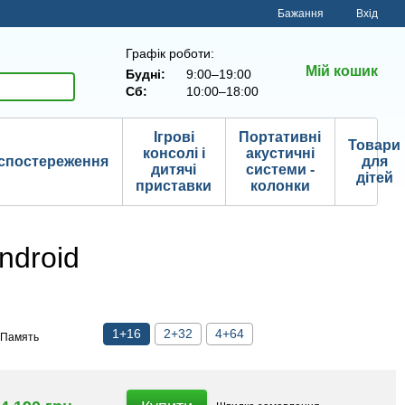
Бажання
Вхід
Графік роботи:
Мій кошик
Будні:
9:00–19:00
Сб:
10:00–18:00
Ігрові
Портативні
Товари
консолі і
акустичні
спостереження
для
дитячі
системи -
дітей
приставки
колонки
ndroid
1+16
2+32
4+64
Память