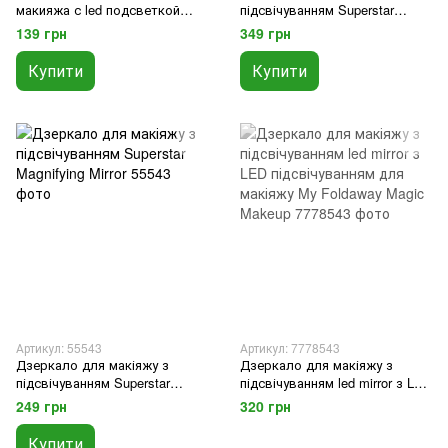
макияжа с led подсветкой
підсвічуванням Superstar
SUNROZ Pocket Mirror SUN7
Magnifying Mirror зі стулками
139 грн
349 грн
Красное
Купити
Купити
Артикул: 55543
Артикул: 7778543
Дзеркало для макіяжу з
Дзеркало для макіяжу з
підсвічуванням Superstar
підсвічуванням led mirror з LED
Magnifying Mirror
підсвічуванням для макіяжу
249 грн
320 грн
My Foldaway Magic Makeup
Купити