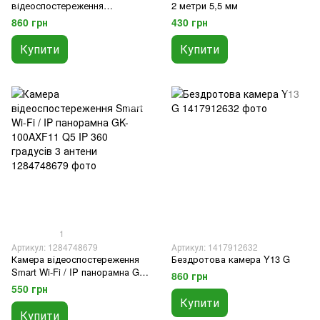
відеоспостереження
2 метри 5,5 мм
SmartCam з Кріпленням, Нічна
860 грн
430 грн
зйомка, Поворотна, 2 антени
Купити
Купити
1
Артикул: 1284748679
Артикул: 1417912632
Камера відеоспостереження
Бездротова камера Y13 G
Smart Wi-Fi / IP панорамна GK-
860 грн
100AXF11 Q5 IP 360 градусів 3
550 грн
антени
Купити
Купити