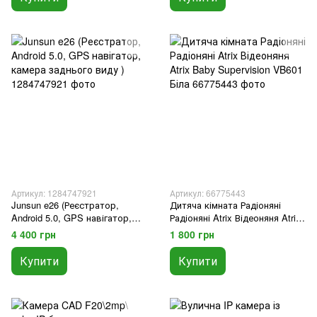
Артикул: 1284747921
Артикул: 66775443
Junsun e26 (Реєстратор,
Дитяча кімната Радіоняні
Android 5.0, GPS навігатор,
Радіоняні Atrix Відеоняня Atrix
камера заднього виду )
Baby Supervision VB601 Біла
4 400 грн
1 800 грн
Купити
Купити