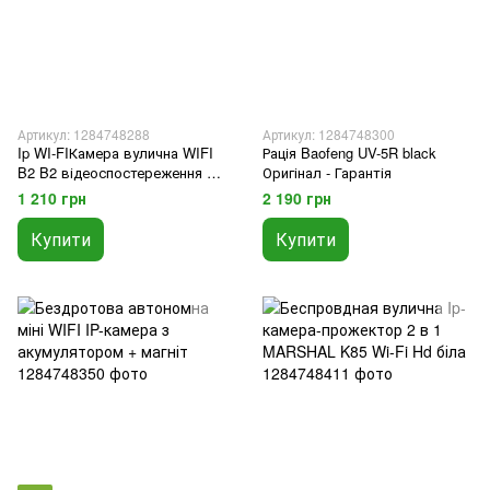
Артикул: 1284748288
Артикул: 1284748300
Ip WI-FIКамера вулична WIFI
Рація Baofeng UV-5R black
B2 B2 відеоспостереження з
Оригінал - Гарантія
віддаленим доступом
1 210 грн
2 190 грн
Купити
Купити