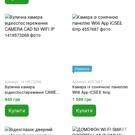
Новинка
Артикул: 1419573268
Артикул: 4557687
Вулична камера
Камера із сонячною панеллю
відеоспостереження CAMERA
W06 App ICSEE 6mp
CAD N3 WIFI IP
845 грн
1 599 грн
Купити
Купити