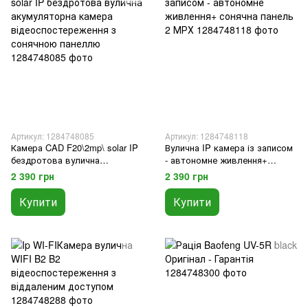
Артикул: 1284748085
Артикул: 1284748118
Камера CAD F20\2mp\ solar IP
Вулична IP камера із записом
бездротова вулична
- автономне живлення+
акумуляторна камера
сонячна панель 2 МРХ
2 390 грн
2 390 грн
відеоспостереження з
сонячною панеллю
Купити
Купити