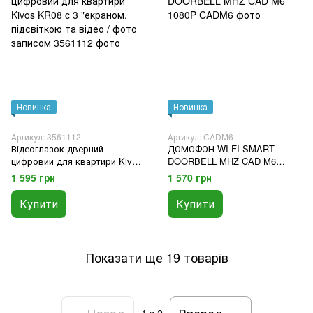
Новинка
Новинка
Артикул: 3561112
Артикул: CADM6
Відеоглазок дверний
ДОМОФОН WI-FI SMART
цифровий для квартири Kivos
DOORBELL MHZ CAD M6
KR08 c 3 "екраном,
1080P
1 595 грн
1 570 грн
підсвіткою та відео / фото
записом
Купити
Купити
Показати ще 19 товарів
Назад
Вперед