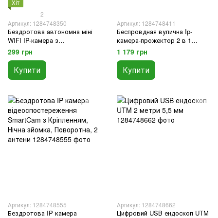
Хіт
2
Артикул: 1284748350
Артикул: 1284748411
Бездротова автономна міні
Беспровдная вулична Ip-
WIFI IP-камера з
камера-прожектор 2 в 1
акумулятором + магніт
MARSHAL K85 Wi-Fi Hd біла
299 грн
1 179 грн
Купити
Купити
Артикул: 1284748555
Артикул: 1284748662
Бездротова IP камера
Цифровий USB ендоскоп UTM