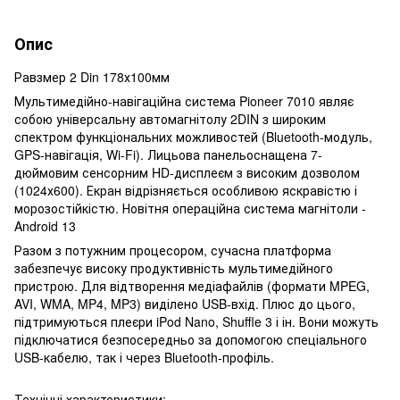
Опис
Равзмер 2 Din 178х100мм
Мультимедійно-навігаційна система Pioneer 7010 являє
собою універсальну автомагнітолу 2DIN з широким
спектром функціональних можливостей (Bluetooth-модуль,
GPS-навігація, Wi-Fi). Лицьова панельоснащена 7-
дюймовим сенсорним HD-дисплеєм з високим дозволом
(1024х600). Екран відрізняється особливою яскравістю і
морозостійкістю. Новітня операційна система магнітоли -
Android 13
Разом з потужним процесором, сучасна платформа
забезпечує високу продуктивність мультимедійного
пристрою. Для відтворення медіафайлів (формати MPEG,
AVI, WMA, MP4, MP3) виділено USB-вхід. Плюс до цього,
підтримуються плеєри iPod Nano, Shuffle 3 і ін. Вони можуть
підключатися безпосередньо за допомогою спеціального
USB-кабелю, так і через Bluetooth-профіль.
Технічні характеристики: