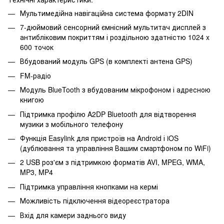
Мультимедійна навігаційна система формату 2DIN
7-дюймовий сенсорний ємнісний мультитач дисплей з
антибліковим покриттям і роздільною здатністю 1024 x
600 точок
Вбудований модуль GPS (в комплекті антена GPS)
FM-радіо
Модуль BlueTooth з вбудованим мікрофоном і адресною
книгою
Підтримка профілю A2DP Bluetooth для відтворення
музики з мобільного телефону
Функція Easylink для пристроїв на Android і iOS
(дублювання та управління Вашим смартфоном по WiFi)
2 USB роз'єм з підтримкою форматів AVI, MPEG, WMA,
MP3, MP4
Підтримка управління кнопками на кермі
Можливість підключення відеореєстратора
Вхід для камери заднього виду