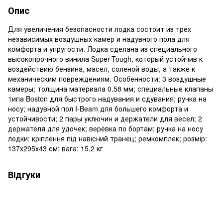
Опис
Для увеличения безопасности лодка состоит из трех
независимых воздушных камер и надувного пола для
комфорта и упругости. Лодка сделана из специального
высокопрочного винила Super-Tough, который устойчив к
воздействию бензина, масел, соленой воды, а также к
механическим повреждениям. Особенности: 3 воздушные
камеры; толщина материала 0.58 мм; специальные клапаны
типа Boston для быстрого надувания и сдувания; ручка на
носу; надувной пол I-Beam для большего комфорта и
устойчивости; 2 пары уключин и держатели для весел; 2
держателя для удочек; верёвка по бортам; ручка на носу
лодки; кріплення під навісний транец; ремкомплек; розмір:
137х295х43 см; вага: 15,2 кг
Відгуки