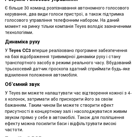
Є більше 30 команд розпізнавання автономного голосового
керування, два види голоси пристрої, а також підтримка
голосового управління телефонним набором. На даний
момент на ринку тільки компанія Teyes володіє зазначеними
технологіями.
Динаміка руху
У
Teyes CC3
вперше реалізовано програмне забезпечення
на базі відображення тривимірної динаміки руху і стану
транспортного засобу в режимі реального часу. Вбудований
трьохосевий датчик гіроскопа здатний сприймати будь-яке
відхилення положення автомобіля.
Об'ємний звук
У Teyes ви можете налаштувати час відтворення кожної з 4-
х колонок, затримати або прискорити його за своїм
бажанням. Таким чином Ви можете створити ефект
присутності в концертному залі і насолоджуватися живим
звуком прямо у себе в автомобілі. Також для поліпшення
ефекту можна посилити баси і відфільтрувати високі
частоти.