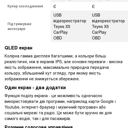
Кулер охолодження
Є
Є
USB
USB
відеореєстратор
відеореєстратор
Підтримувані
Teyes X5
Teyes X5
аксесуари
CarPlay
CarPlay
OBD
OBD
QLED екран
Колірна гамма дисплея багатшими, а кольори більш
реалістичні, ніж в екранів IPS, але основні переваги - висока
якість зображення, максимально природна передача
кольору, збільшений кут огляду, при якому якість
зображення не знижується збережені.
Один екран - два додатки
Функція поділу екрана - це можливість одночасно
використовувати дві програми, наприклад карти Google і
Youtube, інтернет-браузер і музичний програвач або
соціальні мережі та радіо. Це може бути зручно як для
самого водія, так і для пасажирів.
Розумне голосове управління