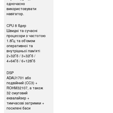
одночасно
використовувати
навігатор.
CPU 8 Ядер
Швидкі та сучасні
процесори з частотою
1.8Гц та об'ємом
оперативної та
внутрішньої пам'яті
2+32Гб / 3+32Гб /
4+64Гб / 6+128Гб
DSP
ADAU1701 або
подвійний (CC3) +
ROHM32107, а також
32 смуговий
еквалайзер +
тимчасові затримки +
посилені баси