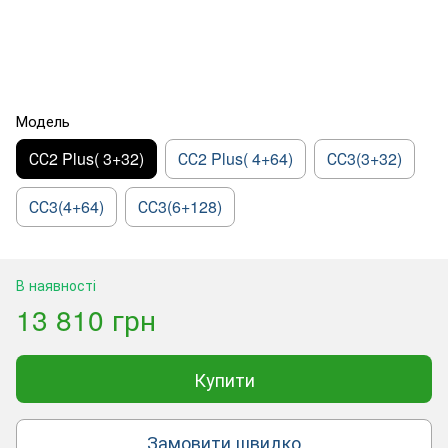
Модель
СС2 Plus( 3+32)
СС2 Plus( 4+64)
СС3(3+32)
СС3(4+64)
СС3(6+128)
В наявності
13 810 грн
Купити
Замовити швидко