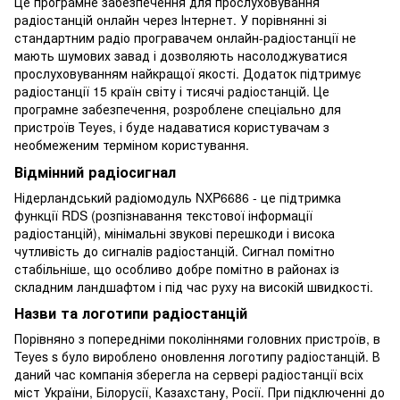
Це програмне забезпечення для прослуховування
радіостанцій онлайн через Інтернет. У порівнянні зі
стандартним радіо програвачем онлайн-радіостанції не
мають шумових завад і дозволяють насолоджуватися
прослуховуванням найкращої якості. Додаток підтримує
радіостанції 15 країн світу і тисячі радіостанцій. Це
програмне забезпечення, розроблене спеціально для
пристроїв Teyes, і буде надаватися користувачам з
необмеженим терміном користування.
Відмінний радіосигнал
Нідерландський радіомодуль NXP6686 - це підтримка
функції RDS (розпізнавання текстової інформації
радіостанцій), мінімальні звукові перешкоди і висока
чутливість до сигналів радіостанцій. Сигнал помітно
стабільніше, що особливо добре помітно в районах із
складним ландшафтом і під час руху на високій швидкості.
Назви та логотипи радіостанцій
Порівняно з попередніми поколіннями головних пристроїв, в
Teyes s було вироблено оновлення логотипу радіостанцій. В
даний час компанія зберегла на сервері радіостанції всіх
міст України, Білорусії, Казахстану, Росії. При підключенні до