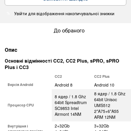
Увійти
для відображення накопичувальної знижки
%
До обраного
Опис
Основні відмінності CC2, CC2 Plus, sPRO, sPRO
Plus і CC3
CC2
CC2 Plus
Версія Android
Android 8
Android 10
8 ядер / 1.8 Ghz
8 ядер / 1.8 Ghz
64bit Unisoc
64bit Spreadtrum
Процесор CPU
UMS512
SC9853 Intel
2*A75+6*A55
Airmont 14NM
ARM 12NM
2+32Gb
3+32Gb
Внутрішня і
оперативна пам'ять