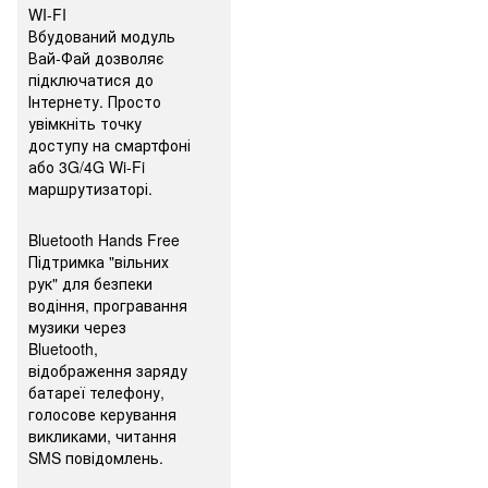
WI-FI
Вбудований модуль
Вай-Фай дозволяє
підключатися до
Інтернету. Просто
увімкніть точку
доступу на смартфоні
або 3G/4G Wi-Fi
маршрутизаторі.
Bluetooth Hands Free
Підтримка "вільних
рук" для безпеки
водіння, програвання
музики через
Bluetooth,
відображення заряду
батареї телефону,
голосове керування
викликами, читання
SMS повідомлень.