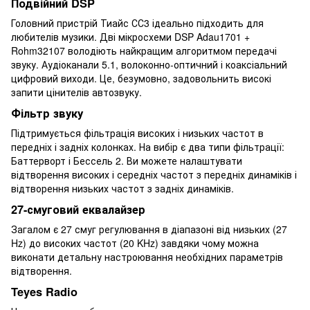
Подвійний DSP
Головний пристрій Тиайс СС3 ідеально підходить для
любителів музики. Дві мікросхеми DSP Adau1701 +
Rohm32107 володіють найкращим алгоритмом передачі
звуку. Аудіоканали 5.1, волоконно-оптичний і коаксіальний
цифровий виходи. Це, безумовно, задовольнить високі
запити цінителів автозвуку.
Фільтр звуку
Підтримується фільтрація високих і низьких частот в
передніх і задніх колонках. На вибір є два типи фільтрації:
Баттерворт і Бессель 2. Ви можете налаштувати
відтворення високих і середніх частот з передніх динаміків і
відтворення низьких частот з задніх динаміків.
27-смуговий еквалайзер
Загалом є 27 смуг регулювання в діапазоні від низьких (27
Hz) до високих частот (20 KHz) завдяки чому можна
виконати детальну настроювання необхідних параметрів
відтворення.
Teyes Radio