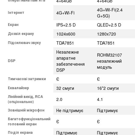
4+64Gb
4+64Gb
4G+Wi-Fi(2.4
Інтернет
4G+Wi-Fi
G+5G)
Екран
IPS+2.5 D
QLED+2.5 D
Дозвіл екрану
1024х600
1280x720
Підсилювач звуку
TDA7851
TDA7851
Незалежне
ROHM32107
апаратне
DSP
незалежний
забезпечення
модуль
DSP
Тимчасові затримки
Є
Є
Еквалайзер
32 смуги
16*2 смуги
Лінійний вихід, RCA
2.0
4.1
(опціонально)
Зовнішній мікрофон
Не підтримує
Підтримує
Багатофункціональний
Є
Є
головний екран
Поділ екрана
Підтримує
Підтримує