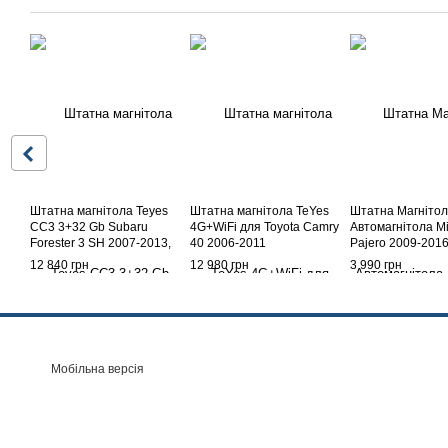
Штатна магнітола Teyes
Штатна магнітола TeYes
Штатна Магніто
CC3 3+32 Gb Subaru
4G+WiFi для Toyota Camry
Автомагнітола Mi
Forester 3 SH 2007-2013,
40 2006-2011
Pajero 2009-20
Subaru Impreza GH GE
12 840 грн
12 980 грн
3 990 грн
2007-2011 9"
Мобільна версія