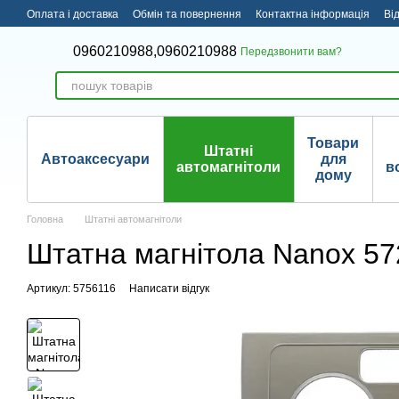
Перейти до основного контенту
Оплата і доставка
Обмін та повернення
Контактна інформація
Ві
0960210988,
0960210988
Передзвонити вам?
Товари
Штатні
Автоаксесуари
для
автомагнітоли
в
дому
Головна
Штатні автомагнітоли
Штатна магнітола Nanox 57
Артикул: 5756116
Написати відгук