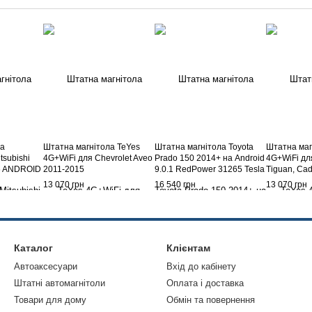
ла
Штатна магнітола TeYes
Штатна магнітола Toyota
Штатна маг
tsubishi
4G+WiFi для Chevrolet Aveo
Prado 150 2014+ на Android
4G+WiFi дл
16 ANDROID
2011-2015
9.0.1 RedPower 31265 Tesla
Tiguan, Cad
Style
2010
13 070 грн
16 540 грн
13 070 грн
Каталог
Клієнтам
Автоаксесуари
Вхід до кабінету
Штатні автомагнітоли
Оплата і доставка
Товари для дому
Обмін та повернення