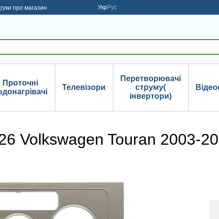
Укр
Рус
дгуки про магазин
Перетворювачі
Проточні
Телевізори
струму(
Відео
одонагрівачі
інвертори)
26 Volkswagen Touran 2003-20