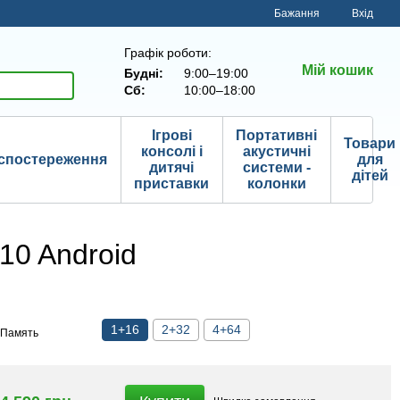
Бажання
Вхід
Графік роботи:
Мій кошик
Будні:
9:00–19:00
Сб:
10:00–18:00
Ігрові
Портативні
Товари
консолі і
акустичні
спостереження
для
дитячі
системи -
дітей
приставки
колонки
10 Android
1+16
2+32
4+64
Память