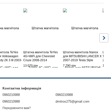
нітола TeYes
Штатна магнітола TeYes
Штатна магнітола Nanox
ШТАТ
я Volkswagen
4G+WiFi для Chevrolet
для MITSUBISHI LANCER X
TORS
dy 2K 3 III 2003-
Cruze 2008-2014
2007-2019 Tesla Style
2002-
13 070 грн
7 790 грн
10 40
Контактна інформація
0960210988
0960210988
0960210988
dmitros275@gmail.com
Передзвонити вам?