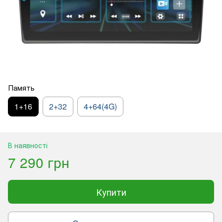
Память
1+16
2+32
4+64(4G)
В наявності
7 290 грн
Купити