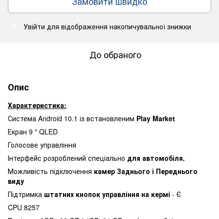
Замовити швидко
Увійти
для відображення накопичувальної знижки
%
До обраного
Опис
Характеристика:
Система Android 10.1 із встановленим
Play Market
Екран 9 " QLED
Голосове управління
Інтерфейс розроблений спеціально
для автомобіля.
Можливість підключення
камер Заднього і Переднього
виду
Підтримка
штатних кнопок управління на кермі
- Є
CPU 8257