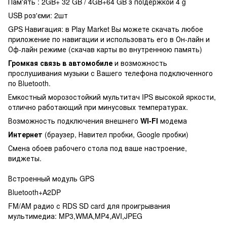
Пам'ять : 2GB+ 32 GB / 4GB+64 GB з поlдержкой 4 g
USB роз'єми: 2шт
GPS Навигация: в Play Market Вы можете скачать любое
приложение по навигации и использовать его в Он-лайн и
Оф-лайн режиме (скачав карты во внутреннюю память)
Громкая связь в автомобиле
и возможность
прослушивания музыки с Вашего телефона подключенного
по Вluetooth.
Емкостный морозостойкий мультитач IPS высокой яркости,
отлично работающий при минусовых температурах.
Возможность подключения внешнего
WI-FI
модема
Интернет
(браузер, Навител пробки, Google пробки)
Смена обоев рабочего стола под ваше настроение,
виджеты.
Встроенный модуль GPS
Вluetooth+A2DP
FM/AM радио с RDS SD card для проигрывания
мультимедиа: MP3,WMA,MP4,AVI,JPEG