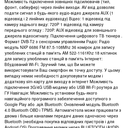
Можливість підключення зовнішніх підсилювачів (тил,
фронт, сабвуфер) через лінійні виходи. AV вхід дозволяє
подати сигнал з будь-якого аудіо-відео джерела AUX (1
відеовхід і 2 лінійних аудіовходу) Відео: 1 відеовхід під
камеру заднього виду: 720P 1 відеовхід під камеру
переднього огляду : 720P. AUX відеовхід для зовнішнього
джерела відеосигналу. Підключення цифрового ТВ тюнера .
Формат DVB-T2 з сенсорним управлінням Радіо: Радіо
модуль NXP 6686 FM 87.5-108Mhz 36 комірок для запису
улюблених станцій в пам'ять AM 522-1161Khz 18 клітинок
для запису улюблених станцій в пам'ять Інтернет:
Вбудований Wi-Fi. Зручний тим, що Ви можете
використовувати Ваш смартфон як точку доступу. У цьому
випадку немає необхідності докуповувати модем і
додаткову sim-карту для виходу в інтернет Можливість
підключення 3G/4G USB-модему або USB Wi-Fi роутера до
ГУ Навігація: Можливість установки будь-якого
навігаційного програмного забезпечення доступного з
Google Play або .apk Bluetooth: Оновлений модуль Bluetooth
4.0 Bluetooth OBD і TPMS. Автомагнітола може працювати з
двома і більше каналами передачі даних одночасно через
Bluetooth (необхідна покупка відповідних пристроїв і для
Android OS) Програвання музики через BLUETOOTH (A2DP)