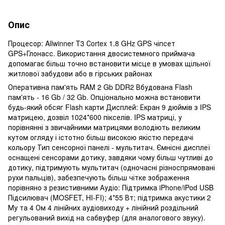
Опис
Процесор: Allwinner T3 Сortex 1.8 GHz GPS чіпсет
GPS+Глонасс. Використання двосистемного приймача
допомагає більш точно встановити місце в умовах щільної
житлової забудови або в гірських районах
Оперативна пам'ять RAM 2 Gb DDR2 Вбудована Flash
пам'ять - 16 Gb / 32 Gb. Опціонально можна встановити
будь-який обсяг Flash карти Дисплей: Екран 9 дюймів з IPS
матрицею, дозвіл 1024*600 пікселів. IPS матриці, у
порівнянні з звичайними матрицями володіють великим
кутом огляду і істотно більш високою якістю передачі
кольору Тип сенсорної панелі - мультитач. Ємнісні дисплеї
оснащені сенсорами дотику, завдяки чому більш чутливі до
дотику, підтримують мультитач (одночасні різноспрямовані
рухи пальців), забезпечують більш чітке зображення
порівняно з резистивними Аудіо: Підтримка iPhone/iPod USB
Підсилювач (MOSFET, HI-FI); 4*55 Вт; підтримка акустики 2
Му та 4 Ом 4 лінійних аудіовиходу + лінійний роздільний
регульований вихід на сабвуфер (для аналогового звуку).