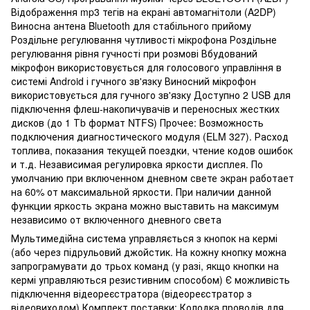
Відображення mp3 тегів на екрані автомагнітоли (A2DP)
Виносна антена Bluetooth для стабільного прийому
Роздільне регулювання чутливості мікрофона Роздільне
регулювання рівня гучності при розмові Вбудований
мікрофон використовується для голосового управління в
системі Android і гучного зв'язку Виносний мікрофон
використовується для гучного зв'язку Доступно 2 USB для
підключення флеш-накопичувачів и переносных жестких
дисков (до 1 Тb формат NTFS) Прочее: Возможность
подключения диагностического модуля (ELM 327). Расход
топлива, показания текущей поездки, чтение кодов ошибок
и т.д. Независимая регулировка яркости дисплея. По
умолчанию при включенном дневном свете экран работает
на 60% от максимальной яркости. При наличии данной
функции яркость экрана можно выставить на максимум
независимо от включенного дневного света
Мультимедійна система управляється з кнопок на кермі
(або через підрульовий джойстик. На кожну кнопку можна
запрограмувати до трьох команд (у разі, якщо кнопки на
кермі управляються резистивним способом) Є можливість
підключення відеореєстратора (відеореєстратор з
відеовиходом) Комплект поставки: Колодка проводів для