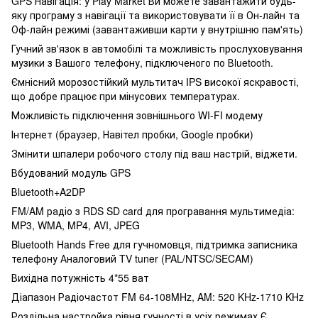
GPS Навігація: у Play Market Ви можете завантажити будь-
яку програму з навігації та використовувати її в Он-лайн та
Оф-лайн режимі (завантаживши карти у внутрішню пам'ять)
Гучний зв'язок в автомобілі та можливість прослуховування
музики з Вашого телефону, підключеного по Вluetooth.
Ємнісний морозостійкий мультитач IPS високої яскравості,
що добре працює при мінусових температурах.
Можливість підключення зовнішнього WI-FI модему
Інтернет (браузер, Навітел пробки, Google пробки)
Змінити шпалери робочого столу під ваш настрій, віджети.
Вбудований модуль GPS
Вluetooth+A2DP
FM/AM радіо з RDS SD card для програвання мультимедіа:
MP3, WMA, MP4, AVI, JPEG
Bluetooth Hands Free для гучномовця, підтримка записника
телефону Аналоговий TV tuner (PAL/NTSC/SECAM)
Вихідна потужність 4*55 ват
Діапазон Радіочастот FM 64-108MHz, AM: 520 KHz-1710 KHz
Роздільна настройка рівня гучності в усіх режимах Є