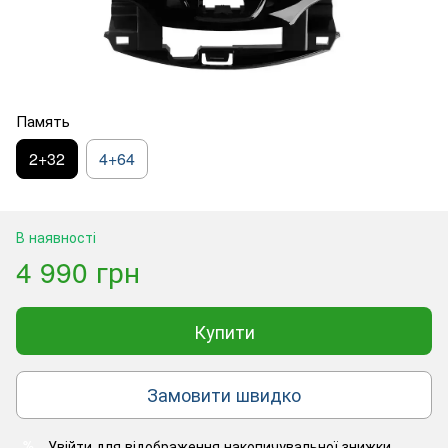
Память
2+32
4+64
В наявності
4 990 грн
Купити
Замовити швидко
Увійти
для відображення накопичувальної знижки
%