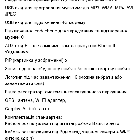
USB вхід для програвання мультимедіа MP3, WMA, MP4, AVI,
JPEG
USB вхід для підключення 4G модему
Підключення Ipod/Iphone для заряджання та відтворення
музики Є
AUX вхід Є - але замінимо також присутнім Bluetooth
з'єднанням
PiP (картинка у зображенні) 2
Запис відео на вбудовану пам'ять/зовнішню картку пам'яті
Логотип під час завантаження - Є (можна вибрати або
завантажити свій)
Відео реєстратор, система інтелектуального паркування
GPS - антена, WI-FI адаптер,
Carplay, Android авто
Комплектація стандартна:
Кабель розгалужувач під штатні роз'єми Вашого авто
Кабель розгалужувач під Відео вхід задньої камери + Wi-Fi
антена (2 в 1)