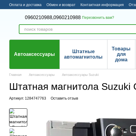
Перейти к основному контенту
Оплата и доставка
Обмен и возврат
Контактная информация
Отз
0960210988,
0960210988
Перезвонить вам?
Товары
Штатные
Автоаксессуары
для
автомагнитолы
дома
Главная
Автоаксессуары
Автоаксессуары Suzuki
Штатная магнитола Suzuki G
Артикул: 1284747763
Оставить отзыв