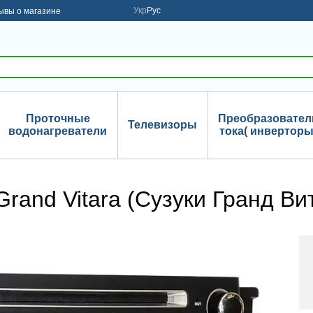
Укр
Рус
ывы о магазине
Проточные
Преобразовател
Телевизоры
водонагреватели
тока( инверторы
rand Vitara (Сузуки Гранд Ви