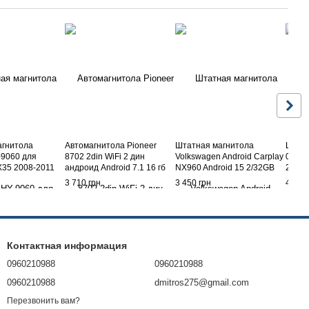
агнитола
Автомагнитола Pioneer
Штатная магнитола
Штатн
-9060 для
8702 2din WiFi 2 дин
Volkswagen Android Carplay
0229 
35 2008-2011
андроид Android 7.1 16 гб
NX960 Android 15 2/32GB
2015,
GPS
POLO, PASSAT B6 B7 GOLF
3 710 грн
3 450 грн
4 400
AMAROK JETTA,CADDY
Контактная информация
0960210988
0960210988
0960210988
dmitros275@gmail.com
Перезвонить вам?