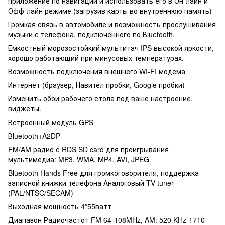
приложение по навигации и использовать его в Он-лайн и
Офф-лайн режиме (загрузив карты во внутреннюю память)
Громкая связь в автомобиле и возможность прослушивания
музыки с телефона, подключенного по Вluetooth.
Емкостный морозостойкий мультитач IPS высокой яркости,
хорошо работающий при минусовых температурах.
Возможность подключения внешнего WI-FI модема
Интернет (браузер, Навител пробки, Google пробки)
Изменить обои рабочего стола под ваше настроение,
виджеты.
Встроенный модуль GPS
Вluetooth+A2DP
FM/AM радио с RDS SD card для проигрывания
мультимедиа: MP3, WMA, MP4, AVI, JPEG
Bluetooth Hands Free для громкоговорителя, поддержка
записной книжки телефона Аналоговый TV tuner
(PAL/NTSC/SECAM)
Выходная мощность 4*55ватт
Диапазон Радиочастот FM 64-108MHz, AM: 520 KHz-1710