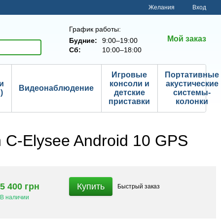
Желания
Вход
График работы:
Мой заказ
Будние:
9:00–19:00
Сб:
10:00–18:00
Игровые
Портативные
и
консоли и
акустические
Видеонаблюдение
)
детские
системы-
приставки
колонки
C-Elysee Android 10 GPS
5 400 грн
Купить
Быстрый
заказ
В наличии