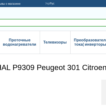
Укр
Рус
ывы о магазине
Проточные
Преобразовател
Телевизоры
водонагреватели
тока( инверторы
 P9309 Peugeot 301 Citroen 