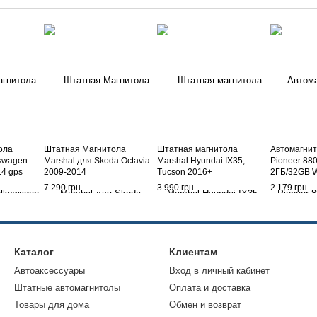
ола
Штатная Магнитола
Штатная магнитола
Автомагнит
kswagen
Marshal для Skoda Octavia
Marshal Hyundai IX35,
Pioneer 880
14 gps
2009-2014
Tucson 2016+
2ГБ/32GB Wi
d
Gps
7 290 грн
3 990 грн
2 179 грн
Каталог
Клиентам
Автоаксессуары
Вход в личный кабинет
Штатные автомагнитолы
Оплата и доставка
Товары для дома
Обмен и возврат