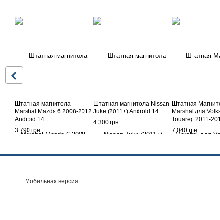
Штатная магнитола
Штатная магнитола Nissan
Штатная Магнит
Marshal Mazda 6 2008-2012
Juke (2011+) Android 14
Marshal для Vol
Android 14
Touareg 2011-20
4 300 грн
навигация androi
3 790 грн
7 040 грн
Мобильная версия