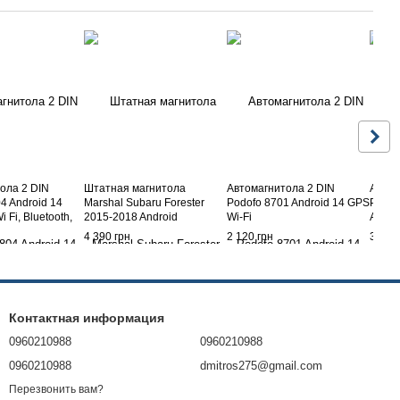
ола 2 DIN
Штатная магнитола
Автомагнитола 2 DIN
Автом
4 Android 14
Marshal Subaru Forester
Podofo 8701 Android 14 GPS
Pione
 Fi, Bluetooth,
2015-2018 Android
Wi-Fi
Andro
года W
4 390 грн
2 120 грн
3 270
Контактная информация
0960210988
0960210988
0960210988
dmitros275@gmail.com
Перезвонить вам?