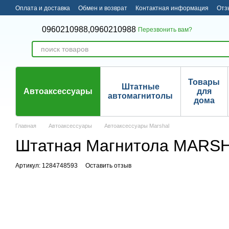
Перейти к основному контенту
Оплата и доставка
Обмен и возврат
Контактная информация
Отз
0960210988,
0960210988
Перезвонить вам?
Товары
Штатные
Автоаксессуары
для
автомагнитолы
дома
Главная
Автоаксессуары
Автоаксессуары Marshal
Штатная Магнитола MARSHAL
Артикул: 1284748593
Оставить отзыв