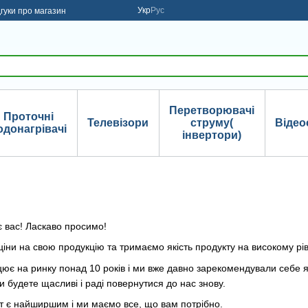
Укр
Рус
дгуки про магазин
Перетворювачі
Проточні
Телевізори
струму(
Відео
одонагрівачі
інвертори)
є вас! Ласкаво просимо!
ціни на свою продукцію та тримаємо якість продукту на високому рів
ює на ринку понад 10 років і ми вже давно зарекомендували себе я
 будете щасливі і раді повернутися до нас знову.
 є найширшим і ми маємо все, що вам потрібно.