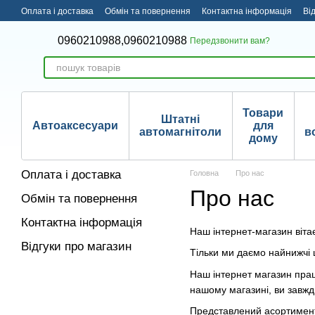
Перейти до основного контенту
Оплата і доставка
Обмін та повернення
Контактна інформація
Ві
0960210988,
0960210988
Передзвонити вам?
Товари
Штатні
Автоаксесуари
для
автомагнітоли
в
дому
Оплата і доставка
Головна
Про нас
Про нас
Обмін та повернення
Контактна інформація
Наш інтернет-магазин віта
Відгуки про магазин
Тільки ми даємо найнижчі 
Наш інтернет магазин прац
нашому магазині, ви завжди
Представлений асортимент