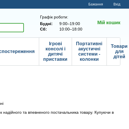
Бажання
Вхід
Графік роботи:
Мій кошик
Будні:
9:00–19:00
Сб:
10:00–18:00
Ігрові
Портативні
Товари
консолі і
акустичні
спостереження
для
дитячі
системи -
дітей
приставки
колонки
ні
к надійного та впевненого постачальника товару. Купуючи в