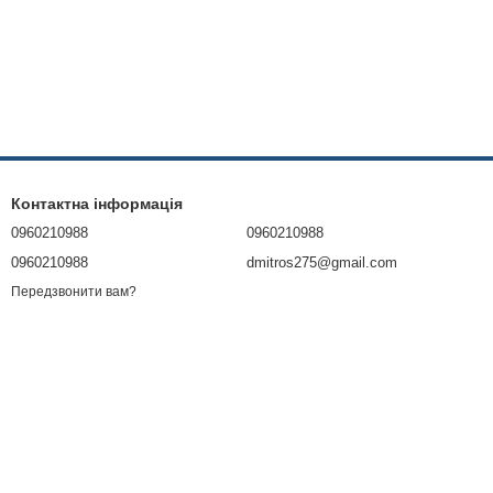
Контактна інформація
0960210988
0960210988
0960210988
dmitros275@gmail.com
Передзвонити вам?