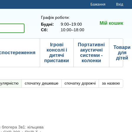
Бажання
Вхід
Графік роботи:
Мій кошик
Будні:
9:00–19:00
Сб:
10:00–18:00
Ігрові
Портативні
Товари
консолі і
акустичні
спостереження
для
дитячі
системи -
дітей
приставки
колонки
пулярністю
спочатку дешевше
спочатку дорожчі
за назвою