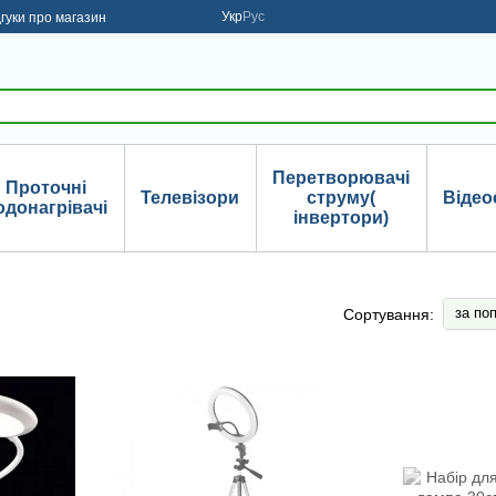
Укр
Рус
дгуки про магазин
Перетворювачі
Проточні
Телевізори
струму(
Відео
одонагрівачі
інвертори)
за по
Сортування: