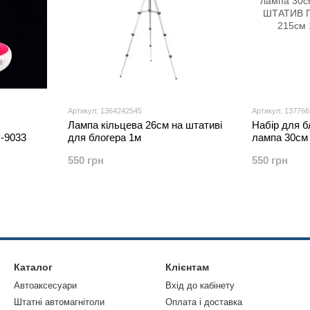
Артикул: 1364242545
Артикул: 13776
Лампа кільцева 26см на штативі
Набір для б
-9033
для блогера 1м
лампа 30см
ШТАТИВ ПО
550 грн
550 грн
215см
Каталог
Клієнтам
Автоаксесуари
Вхід до кабінету
Штатні автомагнітоли
Оплата і доставка