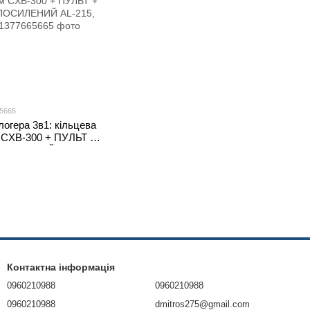
65665
логера 3в1: кільцева
 CXB-300 + ПУЛЬТ +
СИЛЕНИЙ AL-215,
Контактна інформація
0960210988
0960210988
0960210988
dmitros275@gmail.com