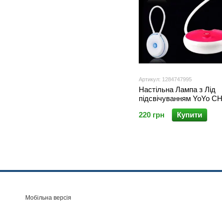
Артикул: 1284747995
Настільна Лампа з Лід
підсвічуванням YoYo CH
220 грн
Купити
Мобільна версія