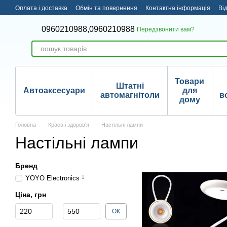
Перейти до основного контенту
Оплата і доставка
Обмін та повернення
Контактна інформація
Ві
0960210988,
0960210988
Передзвонити вам?
Товари
Штатні
Автоаксесуари
для
автомагнітоли
в
дому
Головна
Краса і здоров'я
Настільні лампи
Настільні лампи
Бренд
YOYO Electronics
1
Ціна, грн
Від Ціна, грн
До Ціна, грн
ОК