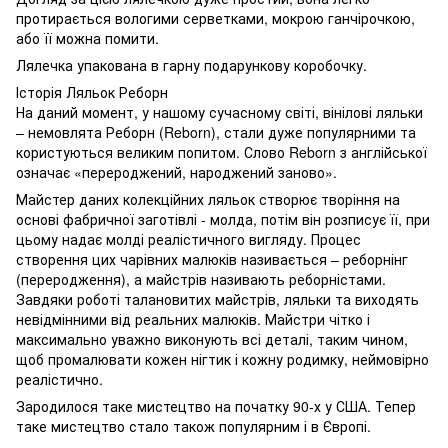
протирається вологими серветками, мокрою ганчірочкою,
або її можна помити.
Лялечка упакована в гарну подарункову коробочку.
Історія Ляльок Реборн
На даний момент, у нашому сучасному світі, вінілові ляльки
– немовлята Реборн (Reborn), стали дуже популярними та
користуються великим попитом. Слово Reborn з англійської
означає «перероджений, народжений заново».
Майстер даних колекційних ляльок створює творіння на
основі фабричної заготівлі - молда, потім він розписує її, при
цьому надає молді реалістичного вигляду. Процес
створення цих чарівних малюків називається – реборнінг
(переродження), а майстрів називають реборністами.
Завдяки роботі талановитих майстрів, ляльки та виходять
невідмінними від реальних малюків. Майстри чітко і
максимально уважно виконують всі деталі, таким чином,
щоб промалювати кожен нігтик і кожну родимку, неймовірно
реалістично.
Зародилося таке мистецтво на початку 90-х у США. Тепер
таке мистецтво стало також популярним і в Європі.