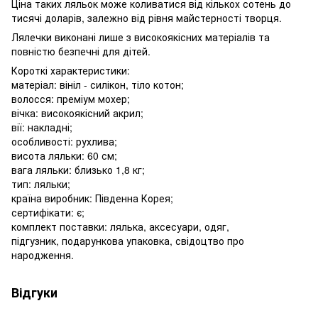
Ціна таких ляльок може коливатися від кількох сотень до
тисячі доларів, залежно від рівня майстерності творця.
Лялечки виконані лише з високоякісних матеріалів та
повністю безпечні для дітей.
Короткі характеристики:
матеріал: вініл - силікон, тіло котон;
волосся: преміум мохер;
вічка: високоякісний акрил;
вії: накладні;
особливості: рухлива;
висота ляльки: 60 см;
вага ляльки: близько 1,8 кг;
тип: ляльки;
країна виробник: Південна Корея;
сертифікати: є;
комплект поставки: лялька, аксесуари, одяг,
підгузник, подарункова упаковка, свідоцтво про
народження.
Відгуки