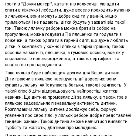
грати в "Дочки матері", катати її в колясочці, укладати
спати в ліжечко і лебедити, дуже весело проходить купання
з ляльками, вони можуть добре сидіти у ванній, міцно
тримаються і не падають, дітки будуть у захваті від такої
гри. Також лялечку реборна можна брати із собою на
прогулянки, можна годувати її з пляшечки та годувати з
ложечки, а також одягати в гарний одяг, що дуже люблять
дітки. У комплекті у кожної ляльки є гарна іграшка, також
сосочка на магніті, пляшечка, з гумовою соскою, все як у
справжнього новонародженого, а також сертифікат та
свідоцтво про народження.
Така лялька буде найкращим другом для Вашої дитини.
Діти граючи з лялькою наслідують дії дорослих: вони
купають ляльку, як їх купають батьки, також і одягають. У
такий спосіб діти відпрацьовують найпростіші життєві
навички. Ще дитина промовляє дії за ляльку, а також гра з
лялькою задовольняє пізнавальну активність дитини.
Розглядаючи ляльку, дитина досліджує себе, формує
уявлення про своє тіло, у ляльок реборн добре представлені
гендерні ознаки. Також дитина зможе навчитися виявляти
турботу та жалість, дбатиме про молодших.
Догляд за цією лялечкою дуже простий, вона легко