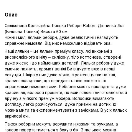
Опис
Силіконова Колекційна Лялька Реборн Reborn Дівчинка Лілі
(Вінілова Лялька) Висота 60 см
Ніжні і милі ляльки реборн, дуже реалістичні і нагадують
справжнє немовля. Від них неможливо відірвати ока.
Наші ляльки – це ляльки преміум класу, які виконані з
високоякісного вінілу – силікону, тіло коттонове, створені
дуже якісно і до найменших деталей. Ляльки реборну дуже
смачно пахнуть, аромат ванілі Ви відчуєте вже в перші
секунди. Шкіра у них дуже м'яка, є рожеві цятки на тілі,
красиві складочки, що передають всю схожість зі
справжніми немовлятами. Реборни мають накладні та дуже
красиві вії, волосся прошите, по всій голові і виготовляється
вручну з м'якого преміум мохера. Волосики вимагають
догляду, легко розчісуються, дуже приємні на дотик, їх
можна мити та експериментувати з зачісками. В усіх ляльок
акрилові очі.
Також реборни можуть ворушити ніжками та ручками, а
голова повертатиметься з боку в бік. З лялькою можна