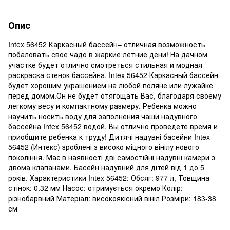
Опис
Intex 56452 Каркасный бассейн– отличная возможность
побаловать свое чадо в жаркие летние дени! На дачном
участке будет отлично смотреться стильная и модная
раскраска стенок бассейна. Intex 56452 Каркасный бассейн
будет хорошим украшением на любой поляне или лужайке
перед домом.Он не будет отягощать Вас, благодаря своему
легкому весу и компактному размеру. Ребенка можно
научить носить воду для заполнения чаши надувного
бассейна Intex 56452 водой. Вы отлично проведете время и
приобщите ребенка к труду! Дитячі надувні басейни Intex
56452 (Интекс) зроблені з високо міцного вінілу нового
покоління. Має в наявності дві самостійні надувні камери з
двома клапанами. Басейн надувний для дітей від 1 до 5
років. Характеристики Intex 56452: Обсяг: 977 л, Товщина
стінок: 0.32 мм Насос: отримується окремо Колір:
різнобарвний Матеріал: високоякісний вініл Розміри: 183-38
см