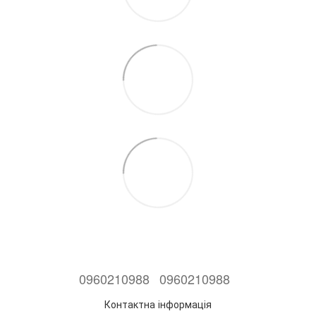
0960210988
0960210988
Контактна інформація