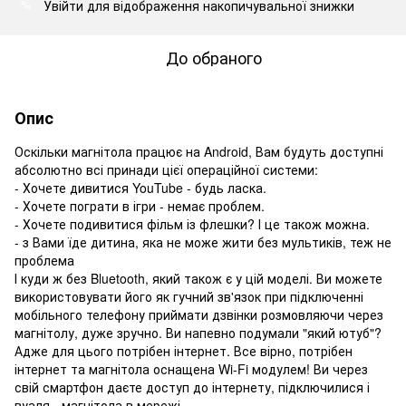
Увійти
для відображення накопичувальної знижки
%
До обраного
Опис
Оскільки магнітола працює на Android, Вам будуть доступні
абсолютно всі принади цієї операційної системи:
- Хочете дивитися YouTube - будь ласка.
- Хочете пограти в ігри - немає проблем.
- Хочете подивитися фільм із флешки? І це також можна.
- з Вами їде дитина, яка не може жити без мультиків, теж не
проблема
І куди ж без Bluetooth, який також є у цій моделі. Ви можете
використовувати його як гучний зв'язок при підключенні
мобільного телефону приймати дзвінки розмовляючи через
магнітолу, дуже зручно. Ви напевно подумали "який ютуб"?
Адже для цього потрібен інтернет. Все вірно, потрібен
інтернет та магнітола оснащена Wi-Fi модулем! Ви через
свій смартфон даєте доступ до інтернету, підключилися і
вуаля - магнітола в мережі.