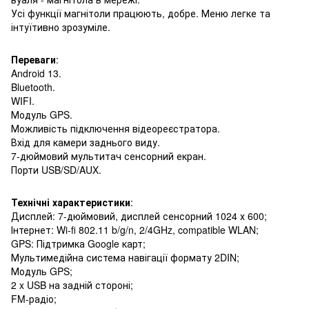
Усі функції магнітоли працюють, добре. Меню легке та
інтуїтивно зрозуміле.
Переваги
:
Android 13.
Bluetooth.
WIFI.
Модуль GPS.
Можливість підключення відеореєстратора.
Вхід для камери заднього виду.
7-дюймовий мультитач сенсорний екран.
Порти USB/SD/AUX.
Технічні характеристики
:
Дисплей: 7-дюймовий, дисплей сенсорний 1024 х 600;
Інтернет: Wi-fi 802.11 b/g/n, 2/4GHz, compatible WLAN;
GPS: Підтримка Google карт;
Мультимедійна система навігації формату 2DIN;
Модуль GPS;
2 x USB на задній стороні;
FM-радіо;