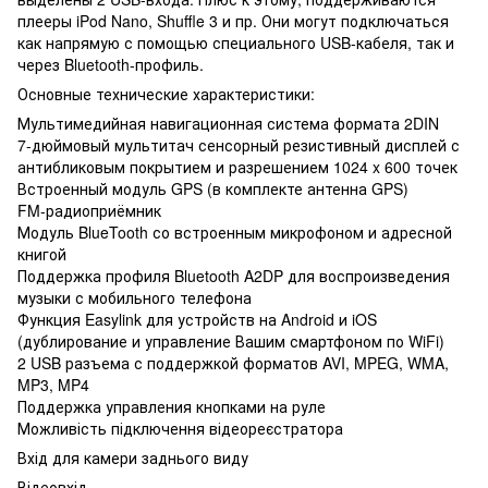
плееры iPod Nano, Shuffle 3 и пр. Они могут подключаться
как напрямую с помощью специального USB-кабеля, так и
через Bluetooth-профиль.
Основные технические характеристики:
Мультимедийная навигационная система формата 2DIN
7-дюймовый мультитач сенсорный резистивный дисплей с
антибликовым покрытием и разрешением 1024 x 600 точек
Встроенный модуль GPS (в комплекте антенна GPS)
FM-радиоприёмник
Модуль BlueTooth со встроенным микрофоном и адресной
книгой
Поддержка профиля Bluetooth A2DP для воспроизведения
музыки с мобильного телефона
Функция Easylink для устройств на Android и iOS
(дублирование и управление Вашим смартфоном по WiFi)
2 USB разъема с поддержкой форматов AVI, MPEG, WMA,
MP3, MP4
Поддержка управления кнопками на руле
Можливість підключення відеореєстратора
Вхід для камери заднього виду
Відеовхід