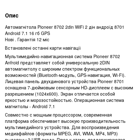
Опис
Автомагнітола Pioneer 8702 2din WiFi 2 дін андроїд 8701
Android 7.1 16 гб GPS
Нові . Гарантія 12 міс
Встановлені останні карти навігації
Мультимедийно-навигационная система Pioneer 8702
Anfroid представляет собой универсальную 2DIN
автомагнитолу с широким спектром функциональных
возможностей (Bluetooth-модуль, GPS-навигация, Wi-Fi).
Лицевая панель двухдинового устройства Pioneer 8701
оснащена 7-дюймовым сенсорным HD-дисплеем с высоким
разрешением (1024х600). Экран отличается особой
яркостью и морозостойкостью. Операционная система
магнитолы - Android 7.1
Совместно с мощным процессором, современная
платформа обеспечивает высокую производительность
мультимедийного устройства. Для воспроизведения
медиафайлов (форматы MPEG, AVI, WMA, MP4, MP3)
выделены 2 USB-входа. Плюс к этому, поддерживаются