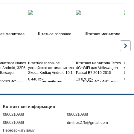
агнитола Nanox
Штатное головное
Штатная магнитола TeYes
Штат
 Android, 32Гб,
устройство автомагнитола
4G+WiFi для Volkswagen
Автом
lkswagen
Skoda Kodiaq Android 10.1
Passat B7 2010-2015
L200 
02-2010
2014
6 440 грн
13 070 грн
4 350
Контактная информация
0960210988
0960210988
0960210988
dmitros275@gmail.com
Перезвонить вам?