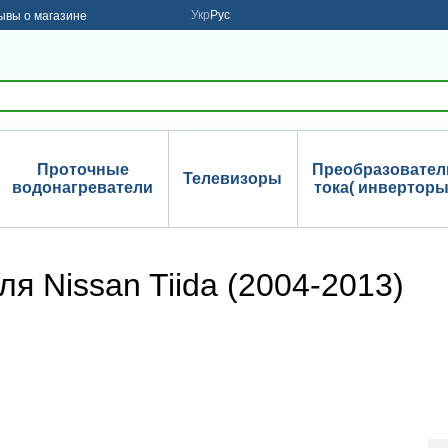
Укр
Рус
ывы о магазине
Проточные
Преобразовател
Телевизоры
водонагреватели
тока( инверторы
я Nissan Tiida (2004-2013)