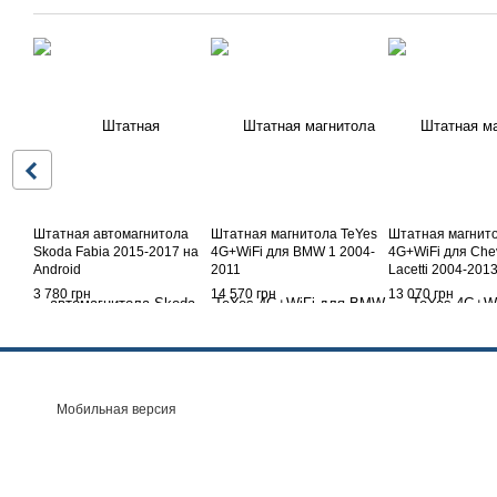
Штатная автомагнитола
Штатная магнитола TeYes
Штатная магнито
Skoda Fabia 2015-2017 на
4G+WiFi для BMW 1 2004-
4G+WiFi для Chev
Android
2011
Lacetti 2004-201
3 780 грн
14 570 грн
13 070 грн
Мобильная версия