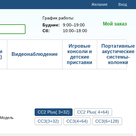
Желания
Вход
График работы:
Мой заказ
Будние:
9:00–19:00
Сб:
10:00–18:00
Игровые
Портативные
и
консоли и
акустические
Видеонаблюдение
)
детские
системы-
приставки
колонки
СС2 Plus( 3+32)
СС2 Plus( 4+64)
Модель
СС3(3+32)
СС3(4+64)
СС3(6+128)