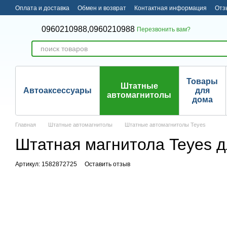
Перейти к основному контенту
Оплата и доставка
Обмен и возврат
Контактная информация
Отз
0960210988,
0960210988
Перезвонить вам?
Товары
Штатные
Автоаксессуары
для
автомагнитолы
дома
Главная
Штатные автомагнитолы
Штатные автомагнитолы Teyes
Штатная магнитола Teyes дл
Артикул: 1582872725
Оставить отзыв