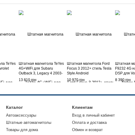
ла TeYes
Штатная магнитола TeYes
Штатная магнитола Ford
Штатная м
rolet
4G+WiFi для Subaru
Focus 3 2012+ стиль Tesla
F9232 4G на
3
Outback 3, Legacy 4 2003-
Style Android
DSP для Vo
2009
Touareg 20
13 810 грн
10 970 грн
8 390 грн
Каталог
Клиентам
Автоаксессуары
Вход в личный кабинет
Штатные автомагнитолы
Оплата и доставка
Товары для дома
Обмен и возврат