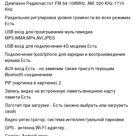
Диапазон Радиочастот FM 64-108MHz, AM: 520 KHz-1710
KHz
Раздельная регулировка уровня громкости во всех режимах
Есть
USB вход для проигрывания мультимедиа
MP3,WMA,MP4,AVI,JPEG
USB вход для подключения 4G модема Есть
Подключение Ipod/Iphone для зарядки и воспроизведения
музыки Есть
AUX вход Есть - но заменим также присутствующим
Bluetooth соединением
PiP (картинка в картинке) 2
Запись видео на встроенную память/внешнюю карту
памяти Есть
Логотип при загрузке - Есть (можно выбрать или загрузить
свой)
Видео регистратор, система интеллектуальной парковки
GPS - антенна,WI-FI адаптер ,
Carplay, Android авто