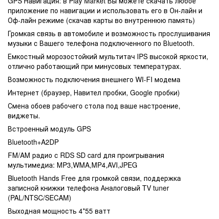
GPS Навигация: в Play Market Вы можете скачать любое
приложение по навигации и использовать его в Он-лайн и
Оф-лайн режиме (скачав карты во внутреннюю память)
Громкая связь в автомобиле и возможность прослушивания
музыки с Вашего телефона подключенного по Вluetooth.
Емкостный морозостойкий мультитач IPS высокой яркости,
отлично работающий при минусовых температурах.
Возможность подключения внешнего WI-FI модема
Интернет (браузер, Навител пробки, Google пробки)
Смена обоев рабочего стола под ваше настроение,
виджеты.
Встроенный модуль GPS
Вluetooth+A2DP
FM/AM радио с RDS SD card для проигрывания
мультимедиа: MP3,WMA,MP4,AVI,JPEG
Bluetooth Hands Free для громкой связи, поддержка
записной книжки телефона Аналоговый TV tuner
(PAL/NTSC/SECAM)
Выходная мощность 4*55 ватт