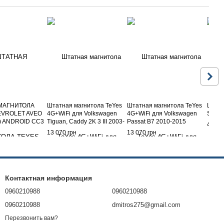
МАГНИТОЛА
Штатная магнитола TeYes
Штатная магнитола TeYes
Штатн
EVROLET AVEO
4G+WiFi для Volkswagen
4G+WiFi для Volkswagen
Skoda
2) ANDROID CC3
Tiguan, Caddy 2K 3 III 2003-
Passat B7 2010-2015
4 550
G+WIFI
2010
13 070 грн
13 070 грн
Контактная информация
0960210988
0960210988
0960210988
dmitros275@gmail.com
Перезвонить вам?