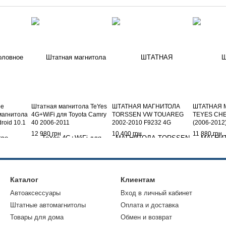
ое
Штатная магнитола TeYes
ШТАТНАЯ МАГНИТОЛА
ШТАТНАЯ 
магнитола
4G+WiFi для Toyota Camry
TORSSEN VW TOUAREG
TEYES CH
roid 10.1
40 2006-2011
2002-2010 F9232 4G
(2006-201
4G+64GB 4
12 980 грн
10 400 грн
11 880 грн
Каталог
Клиентам
Автоаксессуары
Вход в личный кабинет
Штатные автомагнитолы
Оплата и доставка
Товары для дома
Обмен и возврат