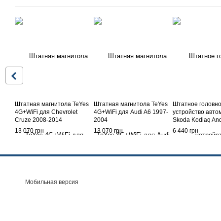
Штатная магнитола TeYes
Штатная магнитола TeYes
Штатное головн
4G+WiFi для Chevrolet
4G+WiFi для Audi A6 1997-
устройство авто
Cruze 2008-2014
2004
Skoda Kodiaq And
13 070 грн
13 070 грн
6 440 грн
Мобильная версия