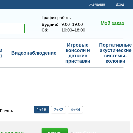
Желания
Вход
График работы:
Мой заказ
Будние:
9:00–19:00
Сб:
10:00–18:00
Игровые
Портативные
и
консоли и
акустические
Видеонаблюдение
)
детские
системы-
приставки
колонки
1+16
2+32
4+64
Память