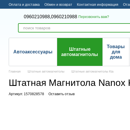
Перейти к основному контенту
Оплата и доставка
Обмен и возврат
Контактная информация
Отз
0960210988,
0960210988
Перезвонить вам?
Товары
Штатные
Автоаксессуары
для
автомагнитолы
дома
Главная
Штатные автомагнитолы
Штатные автомагнитолы Kia
Штатная Магнитола Nanox K
Артикул: 1570828578
Оставить отзыв