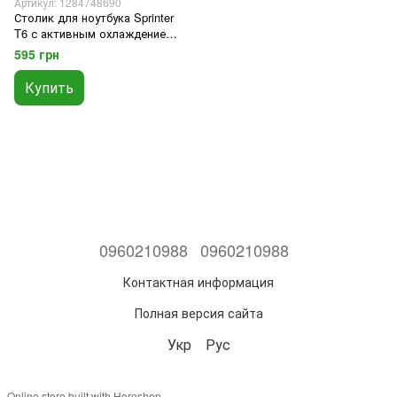
Артикул: 1284748690
Столик для ноутбука Sprinter
T6 с активным охлаждением 2
вентилятора
595 грн
Купить
0960210988
0960210988
Контактная информация
Полная версия сайта
Укр
Рус
Online store built with Horoshop