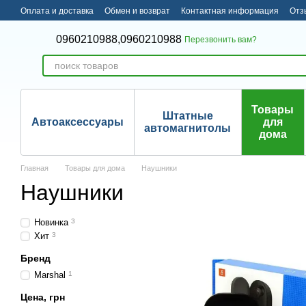
Перейти к основному контенту
Оплата и доставка
Обмен и возврат
Контактная информация
Отз
0960210988,
0960210988
Перезвонить вам?
Товары
Штатные
Автоаксессуары
для
автомагнитолы
дома
Главная
Товары для дома
Наушники
Наушники
Новинка
3
Хит
3
Бренд
Marshal
1
Цена, грн