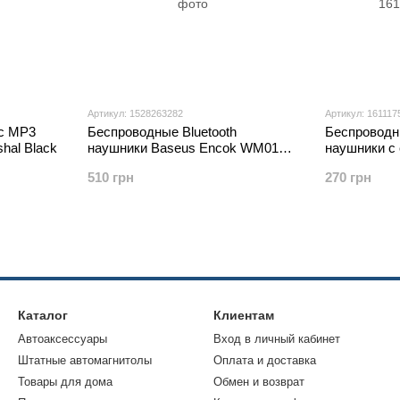
Артикул: 1528263282
Артикул: 161117
 с MP3
Беспроводные Bluetooth
Беспроводны
hal Black
наушники Baseus Encok WM01
наушники с
TWS Черные WM01-01
регулировк
510 грн
270 грн
Каталог
Клиентам
Автоаксессуары
Вход в личный кабинет
Штатные автомагнитолы
Оплата и доставка
Товары для дома
Обмен и возврат