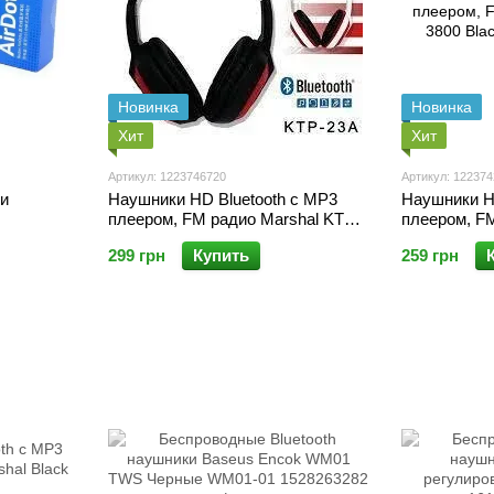
Новинка
Новинка
Хит
Хит
Артикул: 1223746720
Артикул: 12237
и
Наушники HD Bluetooth с MP3
Наушники H
плеером, FM радио Marshal KTP-
плеером, FM
23A
3800 Black
299 грн
Купить
259 грн