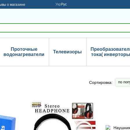
Укр
Рус
ывы о магазине
Проточные
Преобразовател
Телевизоры
водонагреватели
тока( инверторы
по поп
Сортировка: