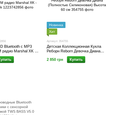
Новинка
Хит
42856
Артикул: 354755
D Bluetooth с MP3
Детская Коллекционная Кукла
 радио Marshal XK -
Реборн Reborn Девочка Диана
(Полностью Силиконовая)
Купить
2 850 грн
Купить
Высота 60 см