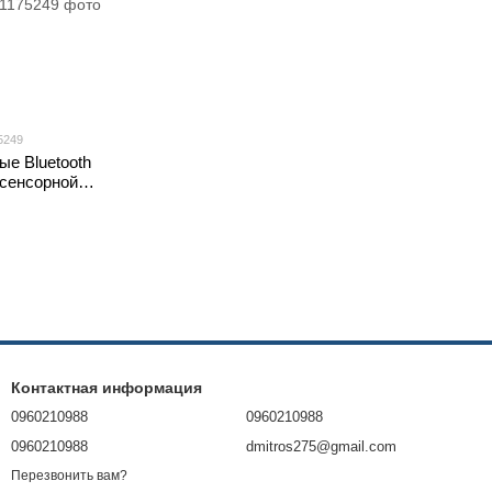
5249
е Bluetooth
 сенсорной
ой TWS BASS V5.0
Контактная информация
0960210988
0960210988
0960210988
dmitros275@gmail.com
Перезвонить вам?