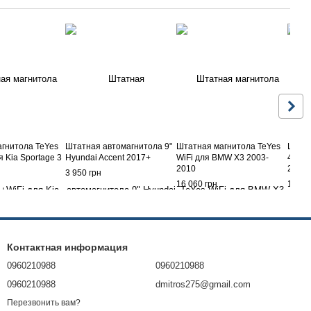
гнитола TeYes
Штатная автомагнитола 9"
Штатная магнитола TeYes
Штатн
 Kia Sportage 3
Hyundai Accent 2017+
WiFi для BMW X3 2003-
4G+Wi
2010
2004
3 950 грн
16 060 грн
13 07
Контактная информация
0960210988
0960210988
0960210988
dmitros275@gmail.com
Перезвонить вам?