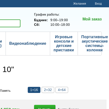
Желания
Вход
График работы:
Мой заказ
Будние:
9:00–19:00
Сб:
10:00–18:00
Игровые
Портативные
и
консоли и
акустические
Видеонаблюдение
)
детские
системы-
приставки
колонки
 10"
1+16
2+32
4+64
Память