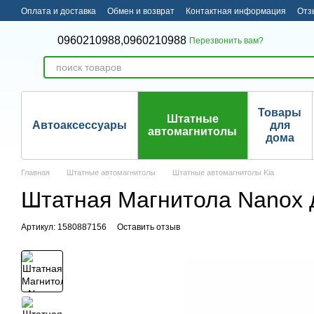
Перейти к основному контенту
Оплата и доставка
Обмен и возврат
Контактная информация
Отз
0960210988,
0960210988
Перезвонить вам?
Товары
Штатные
Автоаксессуары
для
автомагнитолы
дома
Главная
Штатные автомагнитолы
Штатные автомагнитолы Kia
Штатная Магнитола Nanox дл
Артикул: 1580887156
Оставить отзыв