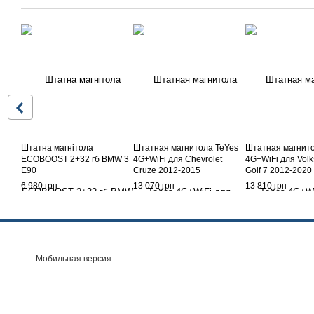
Штатна магнітола
Штатная магнитола TeYes
Штатная магнито
ECOBOOST 2+32 гб BMW 3
4G+WiFi для Chevrolet
4G+WiFi для Vol
E90
Cruze 2012-2015
Golf 7 2012-2020
6 980 грн
13 070 грн
13 810 грн
Мобильная версия