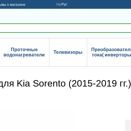
Укр
Рус
ывы о магазине
Проточные
Преобразовател
Телевизоры
водонагреватели
тока( инверторы
я Kia Sorento (2015-2019 гг.)