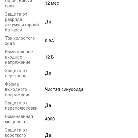
Гарантийный
12 мес
срок
Защита от
разряда
Да
аккумуляторной
батареи
Ток холостого
0,5А
хода
Номинальное
входное
12 В
напряжение
Защита от
Да
перегрева
Форма
выходного
Чистая синусоида
напряжения
Защита от
Да
переполюсовки
Номинальная
4000
мощность
Защита от
короткого
Да